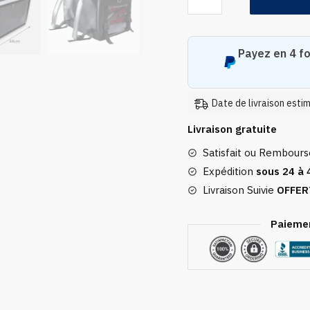
Sac
à
Dos
Payez en 4 fo
Isotherme
Étanche
Pour
Date de livraison esti
La
Livraison gratuite
Livraison-
Satisfait ou Rembour
Grande
Expédition
sous 24 à 
Capacité
et
Livraison Suivie
OFFER
Isolation
Thermique
Paiemen