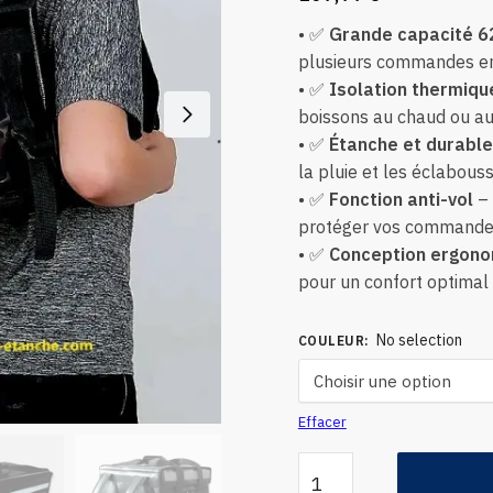
• ✅
Grande capacité 6
plusieurs commandes en 
• ✅
Isolation thermiqu
boissons au chaud ou au 
• ✅
Étanche et durable
la pluie et les éclabous
• ✅
Fonction anti-vol
– 
protéger vos commandes
• ✅
Conception ergon
pour un confort optimal
No selection
COULEUR
:
Effacer
quantité
de