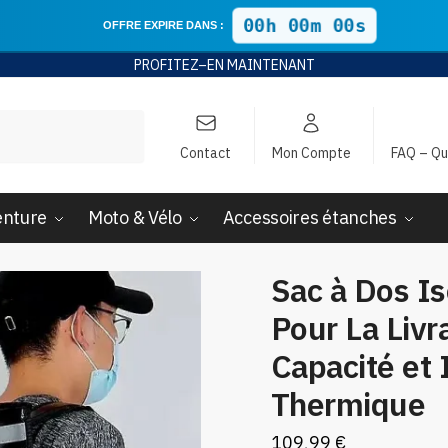
00h 00m 00s
OFFRE EXPIRE DANS :
PROFITEZ
–EN
MAINTENANT
Contact
Mon Compte
FAQ – Qu
enture
Moto & Vélo
Accessoires étanches
Sac à Dos I
Pour La Liv
Capacité et 
Thermique
109,99
€