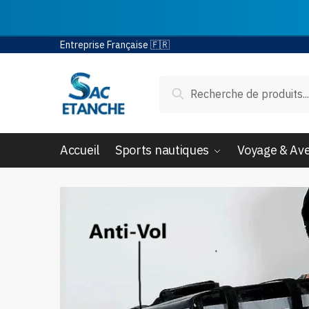
Passer
Aller
Entreprise Française 🇫🇷
à
au
la
contenu
Recherche
Recherche
navigation
pour :
Accueil
Sports nautiques
Voyage & Av