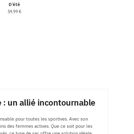
du
D’été
produit
produit
59,99
€
Ce
produit
a
plusieurs
variations.
Les
options
peuvent
être
choisies
sur
: un allié incontournable
la
page
sable pour toutes les sportives. Avec son
du
oins des femmes actives. Que ce soit pour les
produit
sés, ce type de sac offre une solution idéale.