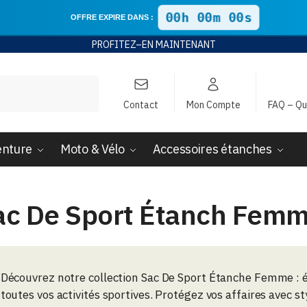
00h 00m 00s
OFFRE EXPIRE DANS :
PROFITEZ
–EN
MAINTENANT
Contact
Mon Compte
FAQ – Qu
enture
Moto & Vélo
Accessoires étanches
ac De Sport Étanch Fem
Découvrez notre collection Sac De Sport Étanche Femme : é
toutes vos activités sportives. Protégez vos affaires avec sty