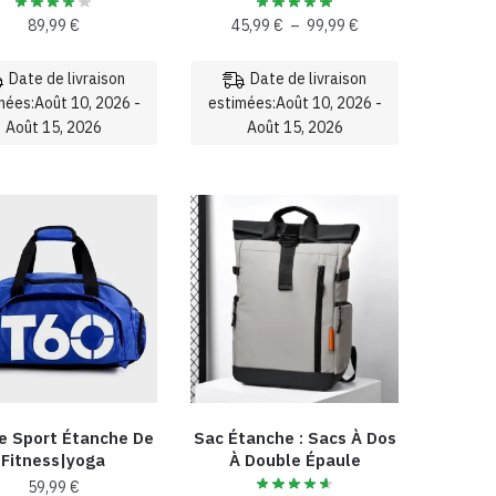
Plage
89,99
€
45,99
€
–
99,99
€
de
prix :
Date de livraison
Date de livraison
45,99 €
mées:Août 10, 2026 -
estimées:Août 10, 2026 -
à
Août 15, 2026
Août 15, 2026
99,99 €
Ce
Ce
produit
produit
a
a
plusieurs
plusieurs
variations.
variations.
Les
Les
options
options
peuvent
peuvent
être
être
choisies
choisies
e Sport Étanche De
Sac Étanche : Sacs À Dos
sur
sur
Fitness|yoga
À Double Épaule
la
la
59,99
€
page
page