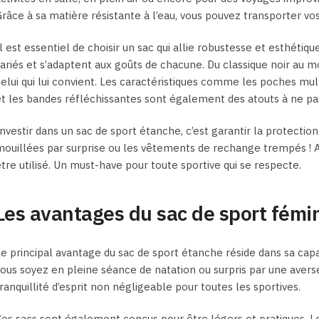
page
du
râce à sa matière résistante à l’eau, vous pouvez transporter vos
du
produit
produit
l est essentiel de choisir un sac qui allie robustesse et esthéti
ariés et s’adaptent aux goûts de chacune. Du classique noir au 
elui qui lui convient. Les caractéristiques comme les poches mu
t les bandes réfléchissantes sont également des atouts à ne pas
nvestir dans un sac de sport étanche, c’est garantir la protection
ouillées par surprise ou les vêtements de rechange trempés ! Ave
tre utilisé. Un must-have pour toute sportive qui se respecte.
Les avantages du sac de sport fémi
e principal avantage du sac de sport étanche réside dans sa capa
ous soyez en pleine séance de natation ou surpris par une avers
ranquillité d’esprit non négligeable pour toutes les sportives.
es sacs sont également conçus pour être légers et pratiques. Les