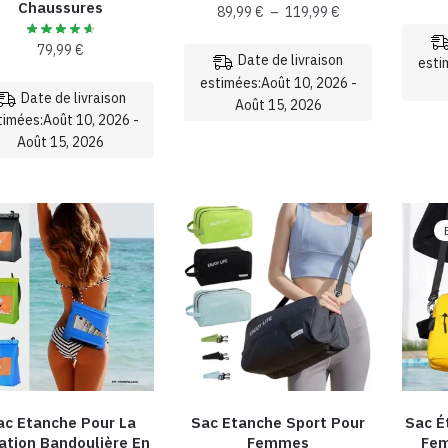
du
Chaussures
produit
Plage
89,99
€
–
119,99
€
produit
de
79,99
€
prix :
Date de livraison
esti
89,99 €
estimées:Août 10, 2026 -
Date de livraison
à
Août 15, 2026
timées:Août 10, 2026 -
119,99 €
Ce
Août 15, 2026
produit
Ce
a
produit
plusieurs
a
variations.
plusieurs
Les
variations.
options
Les
peuvent
options
être
peuvent
choisies
être
sur
choisies
la
ac Etanche Pour La
Sac Etanche Sport Pour
Sac É
sur
page
ation Bandoulière En
Femmes
Fem