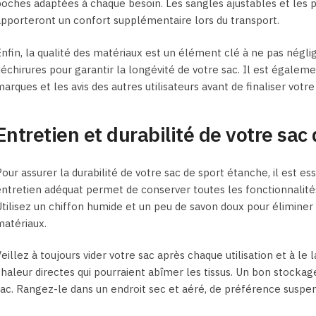
oches adaptées à chaque besoin. Les sangles ajustables et les 
pporteront un confort supplémentaire lors du transport.
nfin, la qualité des matériaux est un élément clé à ne pas négliger
échirures pour garantir la longévité de votre sac. Il est égale
arques et les avis des autres utilisateurs avant de finaliser votre
Entretien et durabilité de votre sac
our assurer la durabilité de votre sac de sport étanche, il est e
ntretien adéquat permet de conserver toutes les fonctionnalit
tilisez un chiffon humide et un peu de savon doux pour élimine
atériaux.
eillez à toujours vider votre sac après chaque utilisation et à le la
haleur directes qui pourraient abîmer les tissus. Un bon stocka
ac. Rangez-le dans un endroit sec et aéré, de préférence suspend