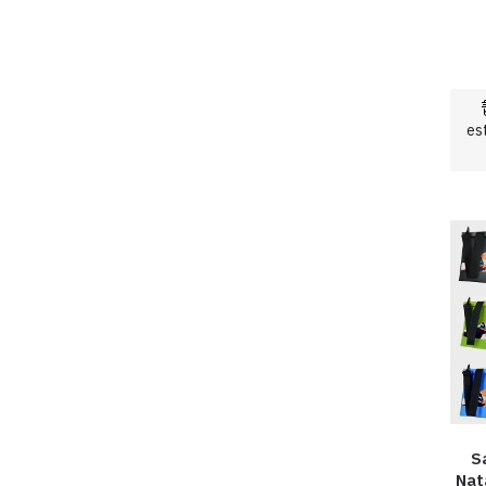
es
S
Nat