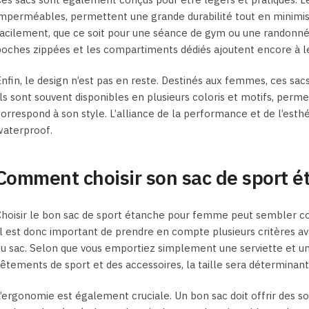
mperméables, permettent une grande durabilité tout en minimisan
facilement, que ce soit pour une séance de gym ou une randonn
oches zippées et les compartiments dédiés ajoutent encore à le
nfin, le design n’est pas en reste. Destinés aux femmes, ces s
ls sont souvent disponibles en plusieurs coloris et motifs, per
orrespond à son style. L’alliance de la performance et de l’esthé
waterproof.
Comment choisir son sac de sport 
hoisir le bon sac de sport étanche pour femme peut sembler com
l est donc important de prendre en compte plusieurs critères ava
u sac. Selon que vous emportiez simplement une serviette et u
êtements de sport et des accessoires, la taille sera déterminant
’ergonomie est également cruciale. Un bon sac doit offrir des s