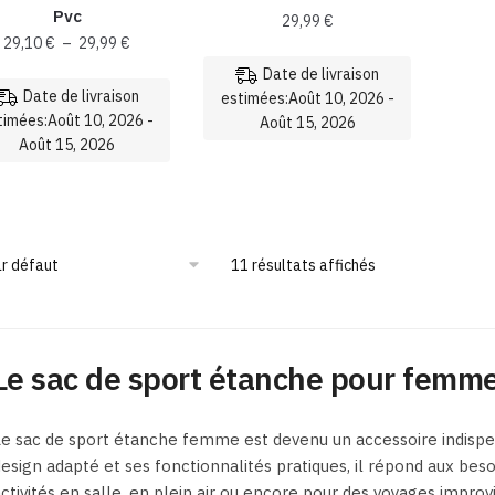
la
du
Pvc
29,99
€
page
produit
Plage
29,10
€
–
29,99
€
du
de
Date de livraison
produit
prix :
Date de livraison
estimées:Août 10, 2026 -
29,10 €
timées:Août 10, 2026 -
Août 15, 2026
à
Août 15, 2026
Ce
29,99 €
Ce
produit
produit
a
a
plusieurs
plusieurs
11 résultats affichés
variations.
variations.
Les
Les
options
options
peuvent
Le sac de sport étanche pour femme 
peuvent
être
être
choisies
choisies
sur
e sac de sport étanche femme est devenu un accessoire indispen
sur
la
esign adapté et ses fonctionnalités pratiques, il répond aux bes
la
page
ctivités en salle, en plein air ou encore pour des voyages improvi