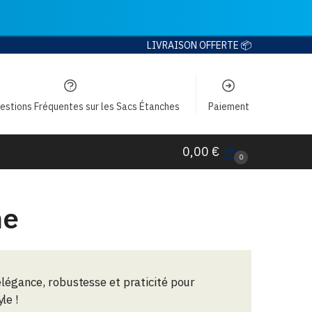
LIVRAISON OFFERTE 📦
estions Fréquentes sur les Sacs Étanches
Paiement
0,00
€
0
me
légance, robustesse et praticité pour
le !