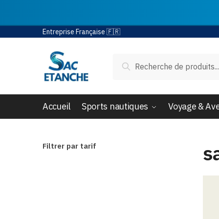
Passer
Aller
Entreprise Française 🇫🇷
à
au
la
contenu
Recherche
Recherche
navigation
pour :
Accueil
Sports nautiques
Voyage & Av
s
Filtrer par tarif