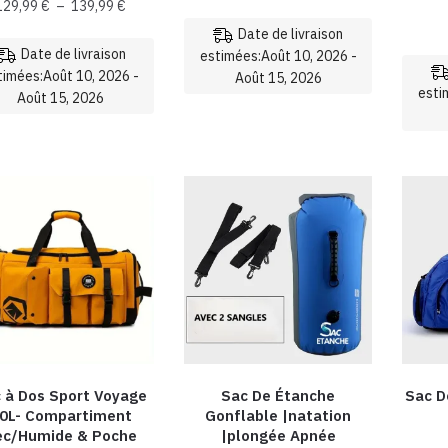
Plage
129,99
€
–
139,99
€
de
Date de livraison
prix :
Date de livraison
estimées:Août 10, 2026 -
129,99 €
timées:Août 10, 2026 -
Août 15, 2026
à
esti
Août 15, 2026
Ce
139,99 €
Ce
produit
produit
a
a
plusieurs
plusieurs
variations.
variations.
Les
Les
options
options
peuvent
peuvent
être
être
choisies
choisies
sur
sur
la
 à Dos Sport Voyage
Sac De Étanche
Sac D
la
page
0L- Compartiment
Gonflable |natation
page
du
ec/Humide & Poche
|plongée Apnée