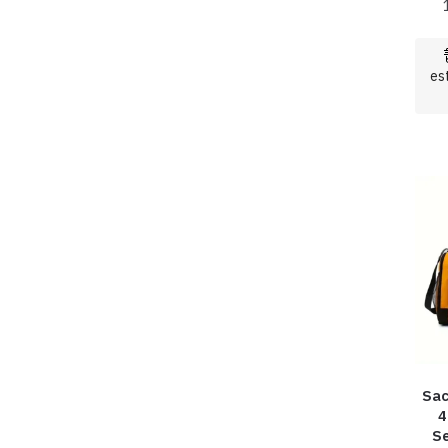
es
Sac
4
S