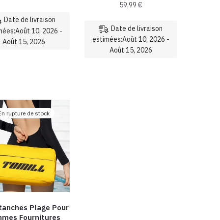
59,99
€
du
du
Date de livraison
produit
produit
Date de livraison
mées:Août 10, 2026 -
estimées:Août 10, 2026 -
Août 15, 2026
Août 15, 2026
Ce
Ce
produit
produit
a
a
plusieurs
plusieurs
variations.
En rupture de stock
variations.
Les
Les
options
options
peuvent
peuvent
être
être
choisies
choisies
sur
sur
la
la
page
tanches Plage Pour
page
du
mes Fournitures